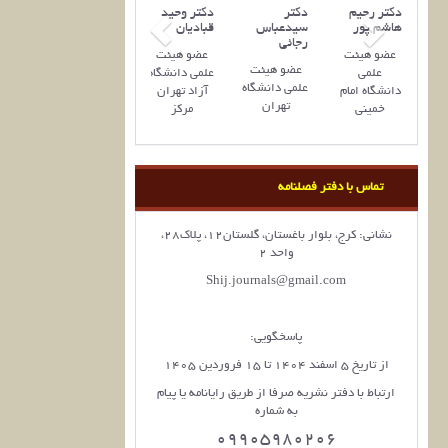
دکتر رحیم
دکتر
دکتر وحید
هاشم پور
سیدعباس
قبادیان
رجائی
عضو هیئت
عضو هیئت
عضو هیئت‌
علمی
علمی دانشگاه
علمی دانشگاه
دانشگاه امام
آزاد تهران
تهران
خمینی
مرکز
تماس با دفتر فصلنامه
نشانی: کرج، بلوار باغستان، گلستان12، پلاک28،
واحد 2
Shij.journals@gmail.com
پاسخگویی:
از تاریخ 5 اسفند 1404 تا 15 فروردین 1405
ارتباط با دفتر نشریه صرفا از طریق رایانامه یا پیام
به شماره
09905980206