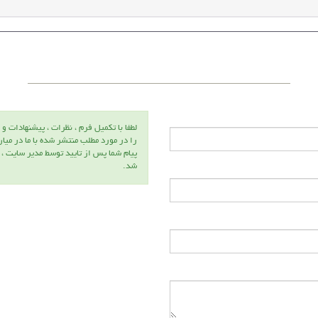
لطفا با تكميل فرم ، نظرات ، پيشنهادات و 
را در مورد مطلب منتشر شده با ما در ميا
پيام شما پس از تاييد توسط مدير سايت ،
شد.