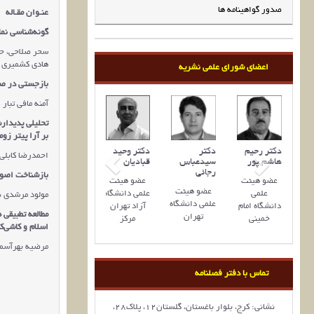
صدور گواهینامه ها
عنـوان مقـاله
گونه‌شناسی نما
سحر صلاحی، حا
هادی کشمیری
اعضای شورای علمی نشریه
بازجستی در صن
آمنه مافی تبار
تحلیلی پدیدار
بر آرا پیتر زوم
دکتر رحیم
دکتر
دکتر وحید
احمدرضا کابلی
هاشم پور
سیدعباس
قبادیان
رجائی
بازشناخت اصول
عضو هیئت
عضو هیئت
عضو هیئت‌
علمی
علمی دانشگاه
مولود مرشدی ن
علمی دانشگاه
دانشگاه امام
آزاد تهران
مطالعه تطبیقی 
تهران
خمینی
مرکز
اسلام و کاشی‌ک
مرضیه بهرآسما
تماس با دفتر فصلنامه
نشانی: کرج، بلوار باغستان، گلستان12، پلاک28،