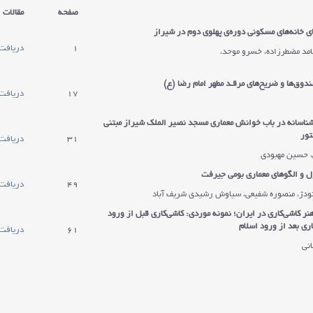
صفحه
مقالات
ی خانه‌های مسکونی دوره‌ی پهلوی دوم در شیراز
1
دریافت 
مد مضطرزاده، خسرو موحد،
دوق‌ها و ضریح
های مرقـد مطهر امام رضا (ع)
17
دریافت 
شناسانه در باب خوانش معماری مسجد نصیر الملک شیراز مبتنی
تور
31
دریافت 
، حسین مهبودی
 و الگوهای معماری بومی جیرفت
49
دریافت 
ودژ، منصوره شفیعی، سیاوش رشیدی ‌شریف آباد
هنر کاشی‌کاری در ایران؛ نمونه موردی: کاشی‌کاری قبل از ورود
اری بعد از ورود اسلام
61
دریافت 
نی