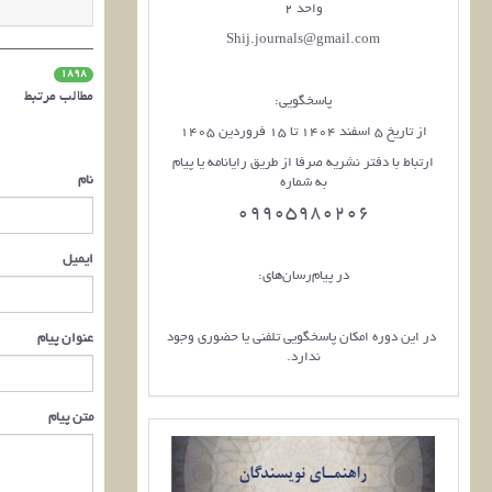
واحد 2
Shij.journals@gmail.com
1898
مطالب مرتبط
پاسخگویی:
از تاریخ 5 اسفند 1404 تا 15 فروردین 1405
ارتباط با دفتر نشریه صرفا از طریق رایانامه یا پیام
نام
به شماره
09905980206
ایمیل
در پیام‌رسان‌های:
در این دوره امکان پاسخگویی تلفنی یا حضوری وجود
عنوان پیام
ندارد.
متن پیام