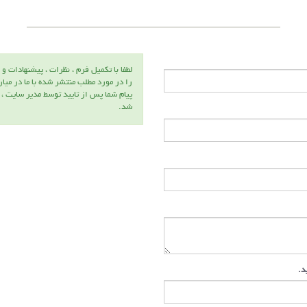
لطفا با تكميل فرم ، نظرات ، پيشنهادات و 
را در مورد مطلب منتشر شده با ما در ميا
پيام شما پس از تاييد توسط مدير سايت ،
شد.
ید.