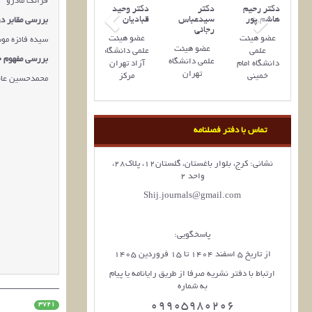
فرانک مادرو
ر محمد
دکتر رحیم
دکتر
دکتر وحید
 ‌آبادی
هاشم پور
سیدعباس
قبادیان
بررسی مقابر د
رجائی
و هیئت
عضو هیئت
عضو هیئت
سیده فائزه مو
عضو هیئت‌
علمی
علمی
علمی دانشگاه
بررسی مفهوم ح
علمی دانشگاه
انشگاه
دانشگاه امام
آزاد تهران
تهران
شیراز
خمینی
مرکز
محمدحسین عاب
تماس با دفتر فصلنامه
نشانی: کرج، بلوار باغستان، گلستان12، پلاک28،
واحد 2
Shij.journals@gmail.com
پاسخگویی:
از تاریخ 5 اسفند 1404 تا 15 فروردین 1405
ارتباط با دفتر نشریه صرفا از طریق رایانامه یا پیام
به شماره
09905980206
3721