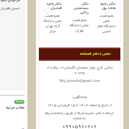
بازخوانی الگو 
دکتر رحیم
دکتر
دکتر وحید
هاشم پور
سیدعباس
قبادیان
حسین ظفریان ر
رجائی
عضو هیئت
عضو هیئت
عضو هیئت‌
علمی
علمی دانشگاه
علمی دانشگاه
دانشگاه امام
آزاد تهران
تهران
خمینی
مرکز
تماس با دفتر فصلنامه
نشانی: کرج، بلوار باغستان، گلستان12، پلاک28،
واحد 2
Shij.journals@gmail.com
پاسخگویی:
2208
از تاریخ 5 اسفند 1404 تا 15 فروردین 1405
مطالب مرتبط
ارتباط با دفتر نشریه صرفا از طریق رایانامه یا پیام
به شماره
09905980206