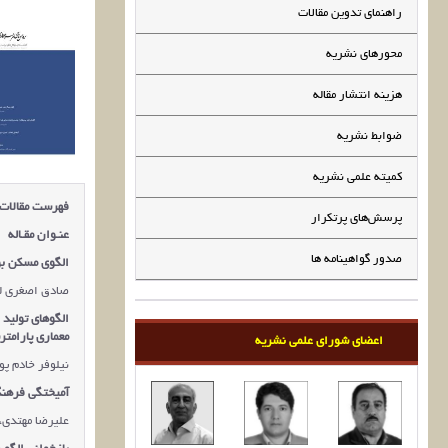
راهنمای تدوین مقالات
محورهای نشریه
هزینه انتشار مقاله
ضوابط نشریه
کمیته علمی نشریه
فهرست مقالات
پرسش‌های پرتکرار
عنـوان مقـاله
صدور گواهینامه ها
الگوی مسکن بو
صادق اصغری لف
الگوهای تولید 
معماری پارامتر
اعضای شورای علمی نشریه
نیلوفر خادم پو
آمیختگی فرهنگ
علیرضا مهتدی،